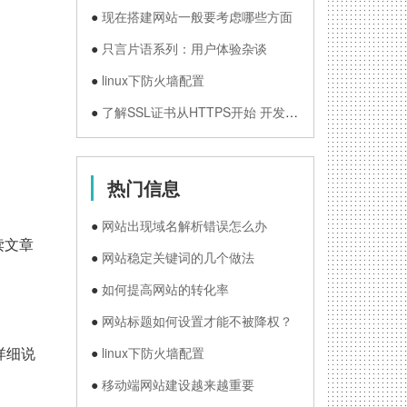
●
●
●
●
●
●
●
●
●
●