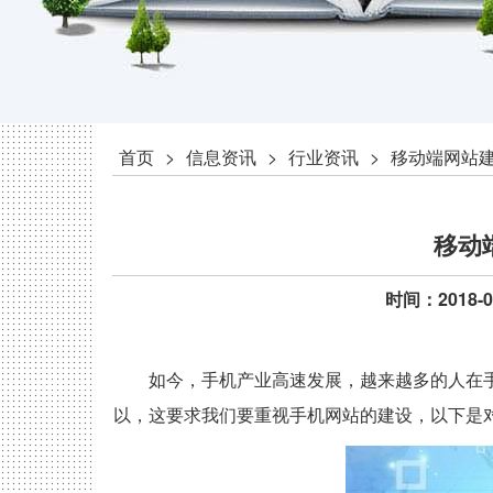
>
>
>