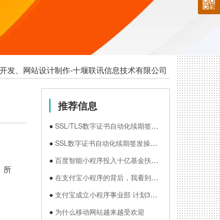
●
●
●
●
●
●