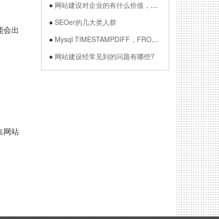
●
●
●
●